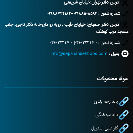
آدرس دفتر تهران:خیابان شریعتی
شماره تلفن : 02188508594-02188742184
آدرس دفتر اصفهان:
خیایان طیب , روبه رو داروخانه دکتر تاجی, جنب
مسجد درب کوشک
شماره تلفن :
3234600-031|32347000-031
ایمیل :
info@sepahanbehbood.com
نمونه محصولات
باند زخم بندی
باند سوختگی
گاز طبی استریل