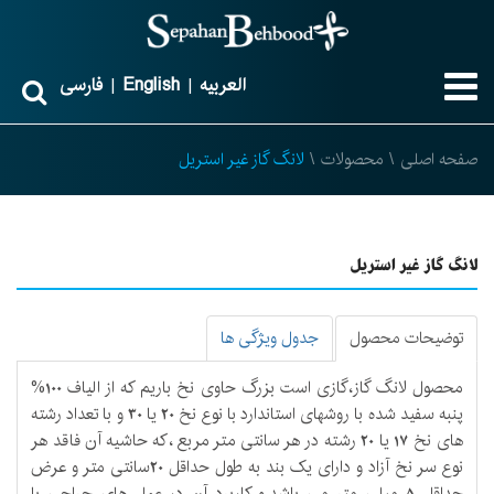
العربیه
English
فارسی
|
|
صفحه اصلی
\
محصولات
\
لانگ گاز غیر استریل
لانگ گاز غیر استریل
توضیحات محصول
جدول ویژگی ها
محصول لانگ گاز،گازی است بزرگ حاوی نخ باریم که از الیاف 100%
پنبه سفید شده با روشهای استاندارد با نوع نخ 20 یا 30 و با تعداد رشته
های نخ 17 یا 20 رشته در هر سانتی متر مربع ،که حاشیه آن فاقد هر
نوع سر نخ آزاد و دارای یک بند به طول حداقل 20سانتی متر و عرض
حداقل 5 میلی متر می باشد.و کاربرد آن در عمل های جراحی با