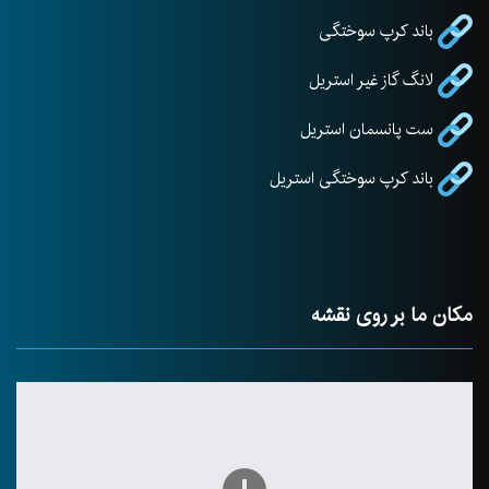
باند کرپ سوختگی
لانگ گاز غیر استریل
ست پانسمان استریل
باند کرپ سوختگی استریل
مکان ما بر روی نقشه