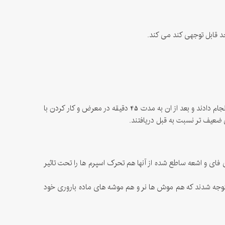
30 نفر به طور داوطلبانه در این تحقیق شرکت کردند که 15 نفر آنها مرد و 15 نفر آنها زن بودند. آنها در ابتدا تست ساده ای از عملکرد های مغزی را انجام دادند و بعد از ان به مدت 45 دقیقه در معرض و کار کردن با
 فای و اشعه ساطع شده از آنها هم تحرک اسپرم ها را تحت تاثیر
یقاتی در یک آزمایشگاه به مدت 45 روز هر روز 2 ساعت موش ها را در معرض اشعه وای فای قرار دادند و بعد از 45 روز متوجه شدند که هم موش ها نر و هم موشه های ماده باروری خود