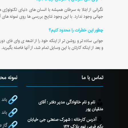
نگرانی از ابتلا به سرطان همیشه با انسان های دنیای تکنولوژی
جهانی وجود ندارد. با این وجود نتایج بررسی ها روی نمونه ها
چطور این خطرات را محدود کنیم؟
جوابی ساده تر و روشن تر از اینکه خود را از اشعه ی وای فای د
و بعد از اینکه کارتان با این وسایل تمام شد، از آنها فاصله بگیر
تماس با ما
نمونه مح
باند 
نام و نام خانوادگی مدیر دفتر : آقای
متقیان پور
باند
آدرس کارخانه : شهرک صنعتی جی خیابان
گاز 
یکم فرعی نهم پلاک 127