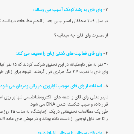
3-
وای فای به رشد کودک آسیب می رساند:
در سال 2009 محققان استرالیایی بعد از انجام مطالعات دریافتند که اشعه وای فای سنتز پروتدین ها را تحت تاثیر قرار می دهد و رشد کودک را تا حد قابل توجهی کند می کند.
از مضرات وای فای چه میدانیم؟
4-
وای فای فعالیت های ذهنی زنان را ضعیف می کند:
وای فای با قدرت 2.4 مگا هرتزی قرار گرفتند. نتیجه برای زنان خوشایند نبود! چرا که بعد از این مدت تست قبلی دوباره انجام شد و زنان نتیجه ای ضعیف تر نسبت به قبل دریافتند.
5-
استفاده از وای فای موجب ناباروری در زنان ومردان می شود:
تاپیر منفی وای قای و اشعه های الکترومغناطیسی تنها بر روی اس
قرار داده و سبب شکسته شدن DNA می شود.
را تا حد قابل توجهی از دست داده بودند و در موش های ماده لان
6-
وای فای سرطان با سرطان ارتباط دارد: